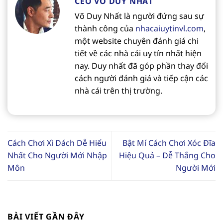
CEO VÕ DUY NHẤT
Võ Duy Nhất là người đứng sau sự
thành công của
nhacaiuytinvl.com
,
một website chuyên đánh giá chi
tiết về các nhà cái uy tín nhất hiện
nay. Duy nhất đã góp phần thay đổi
cách người đánh giá và tiếp cận các
nhà cái trên thị trường.
Cách Chơi Xì Dách Dễ Hiểu
Bật Mí Cách Chơi Xóc Đĩa
Nhất Cho Người Mới Nhập
Hiệu Quả – Dễ Thắng Cho
Môn
Người Mới
BÀI VIẾT GẦN ĐÂY