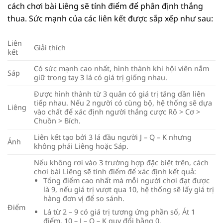
cách chơi bài Liêng sẽ tính điểm để phân định thắng
thua. Sức mạnh của các liên kết được sắp xếp như sau:
Liên
Giải thích
kết
Có sức mạnh cao nhất, hình thành khi hội viên nắm
Sáp
giữ trong tay 3 lá có giá trị giống nhau.
Được hình thành từ 3 quân có giá trị tăng dần liên
tiếp nhau. Nếu 2 người có cùng bộ, hệ thống sẽ dựa
Liêng
vào chất để xác định người thắng cược Rô > Cơ >
Chuồn > Bích.
Liên kết tạo bởi 3 lá đầu người J – Q – K nhưng
Ảnh
không phải Liêng hoặc Sáp.
Nếu không rơi vào 3 trường hợp đặc biệt trên, cách
chơi bài Liêng sẽ tính điểm để xác định kết quả:
Tổng điểm cao nhất mà mỗi người chơi đạt được
là 9, nếu giá trị vượt qua 10, hệ thống sẽ lấy giá trị
hàng đơn vị để so sánh.
Điểm
Lá từ 2 – 9 có giá trị tương ứng phần số, Át 1
điểm, 10 – J – Q – K quy đổi bằng 0.