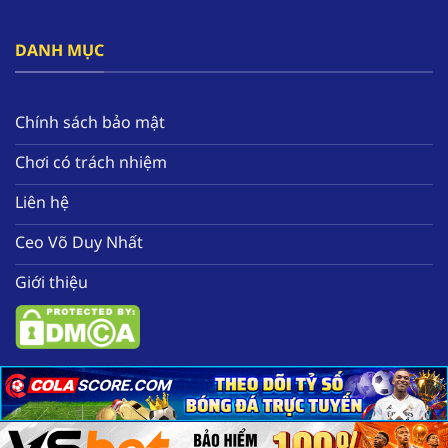
DANH MỤC
Chính sách bảo mật
Chơi có trách nhiệm
Liên hệ
Ceo Võ Duy Nhất
Giới thiệu
×
×
×
Copyright 2025 ©
Nhà cái uy tín