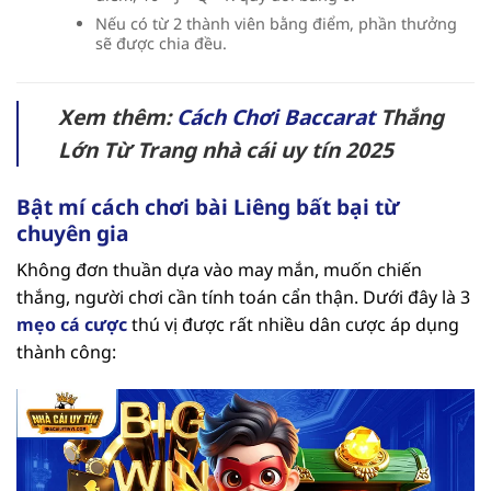
Nếu có từ 2 thành viên bằng điểm, phần thưởng
sẽ được chia đều.
Xem thêm:
Cách Chơi Baccarat
Thắng
Lớn Từ Trang nhà cái uy tín 2025
Bật mí cách chơi bài Liêng bất bại từ
chuyên gia
Không đơn thuần dựa vào may mắn, muốn chiến
thắng, người chơi cần tính toán cẩn thận. Dưới đây là 3
mẹo cá cược
thú vị được rất nhiều dân cược áp dụng
thành công: