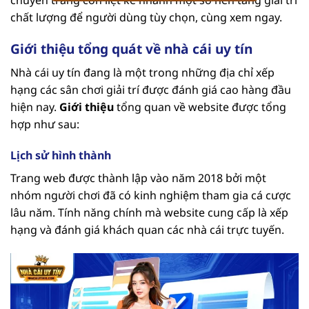
chuyên trang còn liệt kê nhanh một số nền tảng giải trí
chất lượng để người dùng tùy chọn, cùng xem ngay.
Giới thiệu tổng quát về nhà cái uy tín
Nhà cái uy tín đang là một trong những địa chỉ xếp
hạng các sân chơi giải trí được đánh giá cao hàng đầu
hiện nay.
Giới thiệu
tổng quan về website được tổng
hợp như sau:
Lịch sử hình thành
Trang web được thành lập vào năm 2018 bởi một
nhóm người chơi đã có kinh nghiệm tham gia cá cược
lâu năm. Tính năng chính mà website cung cấp là xếp
hạng và đánh giá khách quan các nhà cái trực tuyến.