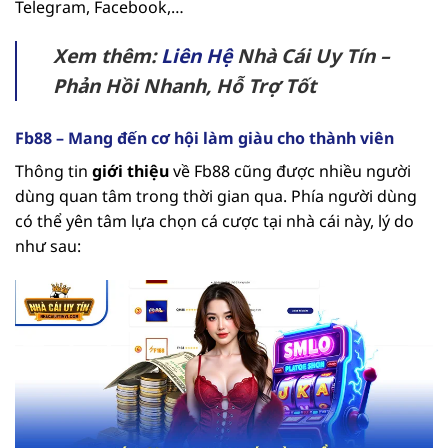
Telegram, Facebook,…
Xem thêm:
Liên Hệ
Nhà Cái Uy Tín –
Phản Hồi Nhanh, Hỗ Trợ Tốt
Fb88 – Mang đến cơ hội làm giàu cho thành viên
Thông tin
giới thiệu
về Fb88 cũng được nhiều người
dùng quan tâm trong thời gian qua. Phía người dùng
có thể yên tâm lựa chọn cá cược tại nhà cái này, lý do
như sau: