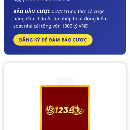
BẢO ĐẢM CƯỢC
được trung tâm cá cược
hàng đầu châu Á cấp phép hoạt động kiểm
soát nhà cái tổng vốn 1000 tỷ VNĐ.
ĐĂNG KÝ ĐỂ ĐẢM BẢO CƯỢC