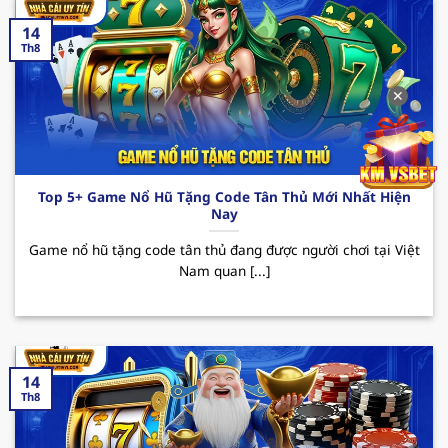
thu nhập.
14
123B – Trải nghiệm cá cược đỉnh cao
Th8
Nhà cái uy tín
123B đã trở thành cái tên quen
✕
thuộc trên thị trường cá cược trực tuyến tại Việt
Nam. Với sự phát triển không ngừng, hiện nay
sân chơi đã thu hút sự chú ý của đông đảo hội
viên đam mê theo đuổi đỏ đen. Dưới đây là một
Top 5+ Game Nổ Hũ Tặng Code Tân Thủ Mới Nhất Hiện
vài ưu điểm nổi bật mà người chơi có thể trải
Nay
nghiệm được khi đến với sân chơi này.
Game nổ hũ tặng code tân thủ đang được người chơi tại Việt
Ưu điểm: 123B sở hữu giao diện hiện đại và tốc
Nam quan [...]
độ truyền tải mượt mà cùng kho game siêu
nổi bật từ casino, bắn cá đến thể thao. Bên
cạnh đó, tỷ lệ cược hấp dẫn cùng tính an toàn
trong quá trình giao dịch là yếu tố nổi bật nhất
14
khiến người chơi khi trải nghiệm tại nơi đây
Th8
luôn muốn quay lại vào những lần sau.