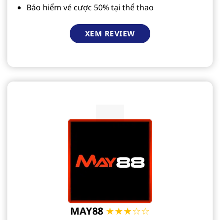
Bảo hiểm vé cược 50% tại thể thao
XEM REVIEW
MAY88
★★★☆☆