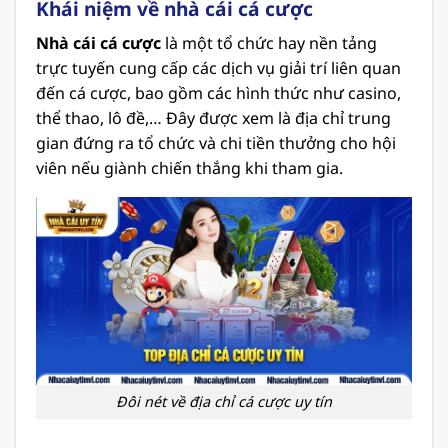
Khái niệm về nhà cái cá cược
Nhà cái cá cược
là một tổ chức hay nền tảng
trực tuyến cung cấp các dịch vụ giải trí liên quan
đến cá cược, bao gồm các hình thức như casino,
thể thao, lô đề,… Đây được xem là địa chỉ trung
gian đứng ra tổ chức và chi tiền thưởng cho hội
viên nếu giành chiến thắng khi tham gia.
Đôi nét về địa chỉ cá cược uy tín