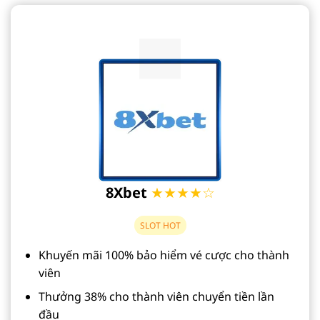
8Xbet
★★★★☆
SLOT HOT
Khuyến mãi 100% bảo hiểm vé cược cho thành
viên
Thưởng 38% cho thành viên chuyển tiền lần
đầu