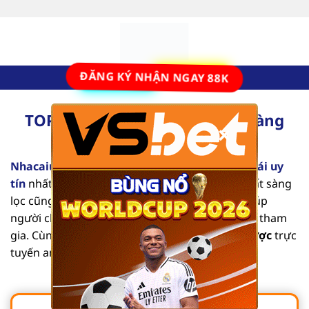
Bỏ
qua
nội
dung
ĐĂNG KÝ NHẬN NGAY 88K
TOP 10 Nhà Cái Uy Tín Số #1 Hàng
×
Đầu Tại Việt Nam [2025]
Nhacaiuytinvl.com
là trang đánh giá các
nhà cái uy
tín
nhất hiện nay. Từng nội dung mang tính chất sàng
lọc cũng như tổng hợp các thông tin chi tiết, giúp
người chơi dễ dàng tìm được địa chỉ an toàn để tham
gia. Cùng chúng tôi khám phá list
nhà cái cá cược
trực
tuyến an toàn, chất lượng qua bài viết sau.