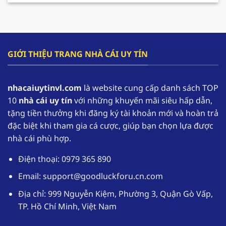
cho hội viên gia tăng nguồn vốn và có cơ hội
tham gia trải nghiệm lâu dài hơn.
F168 – Nhà cái hàng đầu trong lĩnh vực cá cược
GIỚI THIỆU TRANG NHÀ CÁI UY TÍN
online
F168 đang dần khẳng định vị thế của mình, trở
nhacaiuytinvl.com
là website cung cấp danh sách TOP
thành một trong những
nhà cái uy tín
hàng đầu
10
nhà cái uy tín
với những khuyến mãi siêu hấp dẫn,
tại thị trường Việt Nam. Nhờ sự uy tín của mình
tặng tiền thưởng khi đăng ký tài khoản mới và hoàn trả
mà theo thống kê có đến hơn 1,1 triệu tài khoản
đặc biệt khi tham gia cá cược, giúp bạn chọn lựa được
thường xuyên đăng nhập vào sân chơi để trải
nhà cái phù hợp.
nghiệm.
Điện thoại: 0979 365 890
Nhà cái uy tín
F168 cung cấp kho game phong
phú với các thể loại từ truyền thống đến hiện
Email:
support@goodluckforu.cn.com
đại. Ngoài ra giao diện được thiết kế một cách
Địa chỉ: 999 Nguyễn Kiệm, Phường 3, Quận Gò Vấp,
tối ưu, hoạt động mượt mà trên đa dạng các
TP. Hồ Chí Minh, Việt Nam
thiết bị. Hệ thống bảo mật tuyệt đối giúp
người chơi yên tâm khi tham gia cá cược tại