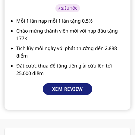
⚡ SIÊU TỐC
Mỗi 1 lần nạp mỗi 1 lần tặng 0.5%
Chào mừng thành viên mới với nạp đầu tặng
177K
Tích lũy mỗi ngày với phát thưởng đến 2.888
điểm
Đặt cược thua để tặng tiền giải cứu lên tới
25.000 điểm
XEM REVIEW