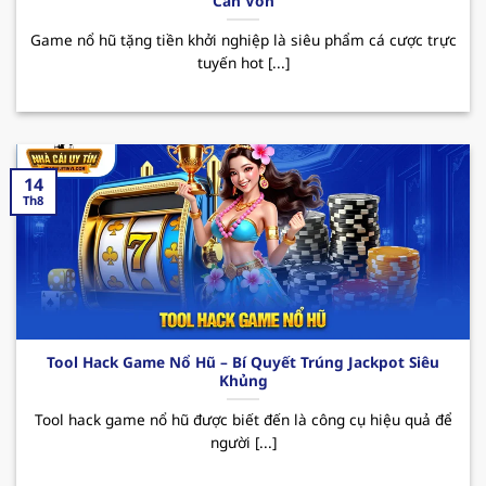
Cần Vốn
QH88 – Nhà cái uy tín top đầu Việt Nam
Game nổ hũ tặng tiền khởi nghiệp là siêu phẩm cá cược trực
Trong thị trường cá cược online hiện nay,
tuyến hot [...]
nhacaiuytin
QH88 đã nhanh chóng khẳng định vị
thế của mình mặc dù chỉ mới được ra mắt vào
thời gian ngắn. Bằng việc hoạt động và cam kết
về sự uy tín và quyền lợi người dùng, nơi đây luôn
là điểm đến lý tưởng của rất nhiều hội viên khi
14
Th8
muốn trải nghiệm những giây phút giải trí thú vị.
Sân chơi cung cấp đa dạng các sản phẩm cá
cược phong phú cùng giao diện hiện đại, dễ
dàng thao tác. Ngoài ra, hệ thống nạp/rút
nhanh chóng cũng là một yếu tố tạo nên điểm
cộng của
nhà cái uy tín
đối với người chơi.
Tool Hack Game Nổ Hũ – Bí Quyết Trúng Jackpot Siêu
Khủng
QH88 mang đến hàng loạt những sự kiện
Tool hack game nổ hũ được biết đến là công cụ hiệu quả để
khuyến mãi hấp dẫn như chào mừng thành
người [...]
viên mới, ưu đãi với khách hàng thân thiết,
hoàn cược mỗi ngày. Những CTKM này sẽ giúp